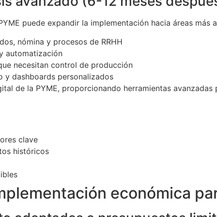
isis avanzado (6-12 meses despué
a PYME puede expandir la implementación hacia áreas más 
ados, nómina y procesos de RRHH
y automatización
que necesitan control de producción
do y dashboards personalizados
igital de la PYME, proporcionando herramientas avanzadas 
dores clave
os históricos
ibles
Implementación económica p