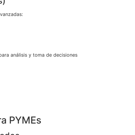
s)
avanzadas:
para análisis y toma de decisiones
ara PYMEs