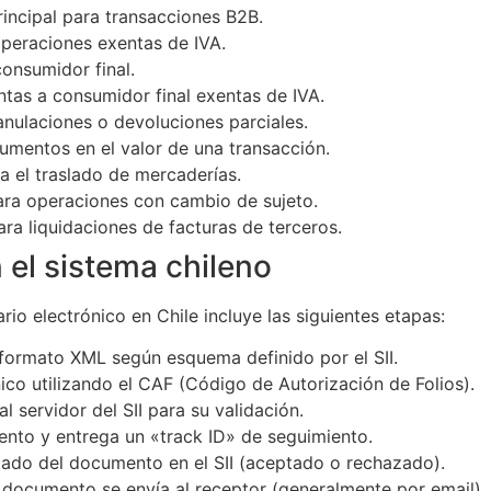
incipal para transacciones B2B.
operaciones exentas de IVA.
consumidor final.
ntas a consumidor final exentas de IVA.
 anulaciones o devoluciones parciales.
aumentos en el valor de una transacción.
ra el traslado de mercaderías.
ara operaciones con cambio de sujeto.
Para liquidaciones de facturas de terceros.
 el sistema chileno
o electrónico en Chile incluye las siguientes etapas:
formato XML según esquema definido por el SII.
nico utilizando el CAF (Código de Autorización de Folios).
l servidor del SII para su validación.
umento y entrega un «track ID» de seguimiento.
stado del documento en el SII (aceptado o rechazado).
 documento se envía al receptor (generalmente por email).