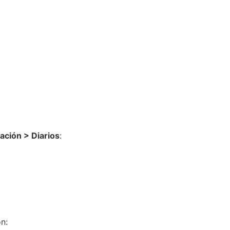
ación > Diarios
:
n: