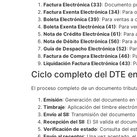
Factura Electrónica (33)
: Documento pr
Factura Exenta Electrónica (34)
: Para 
Boleta Electrónica (39)
: Para ventas a 
Boleta Exenta Electrónica (41)
: Para ve
Nota de Crédito Electrónica (61)
: Para
Nota de Débito Electrónica (56)
: Para 
Guía de Despacho Electrónica (52)
: Pa
Factura de Compra Electrónica (46)
: P
Liquidación Factura Electrónica (43)
: 
Ciclo completo del DTE en
El proceso completo de un documento tributari
Emisión
: Generación del documento en 
Timbraje
: Aplicación del timbre electró
Envío al SII
: Transmisión del documento a
Recepción del SII
: El SII valida el doc
Verificación de estado
: Consulta del e
Envío al receptor
: Una vez aceptado, el